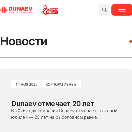
ПОИСК
МЕНЮ
Бренды
Новости
Компания
Производство
Прикормки и товары для рыбалки
Новости
Где купить
Мы в спорте
Карьера
Контакты
14 НОЯ 2025
КОРПОРАТИВНЫЕ
8 800 222 44 30
INFO@DUNAEV.COM
Производство MIR
Dunaev отмечает 20 лет
8 921 892 26 40
В 2026 году компания Dunaev отмечает знаковый
юбилей — 20 лет на рыболовном рынке.
ПОЛИТИКА ОБРАБОТКИ ПЕРСОНАЛЬНЫХ ДАННЫХ