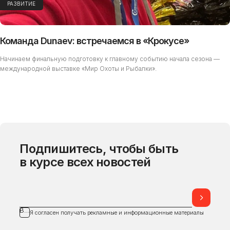
РАЗВИТИЕ
Команда Dunaev: встречаемся в «Крокусе»
Начинаем финальную подготовку к главному событию начала сезона —
международной выставке «Мир Охоты и Рыбалки».
Подписка оформлена
Готовим этот раздел
Спасибо! Теперь вы будете первыми узнавать о новинках
В данный момент мы упорно работаем над реализацией
Подпишитесь, чтобы быть
для рыбалки, свежих обзорах и актуальных новостях
раздела на нашем новом сайте.
компании.
в курсе всех новостей
ПОНЯТНО, СПАСИБО
ЗАКРЫТЬ
ВАШ E-MAIL
Я согласен получать рекламные и информационные материалы