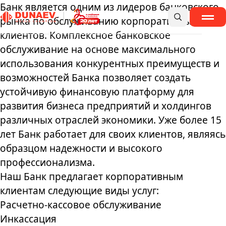
Банк является одним из лидеров банковского
ПОИСК
МЕНЮ
рынка по обслуживанию корпоративных
клиентов. Комплексное банковское
Бренды
обслуживание на основе максимального
использования конкурентных преимуществ и
Компания
возможностей Банка позволяет создать
Производство
Прикормки и товары для рыбалки
устойчивую финансовую платформу для
Новости
Где купить
развития бизнеса предприятий и холдингов
Мы в спорте
различных отраслей экономики. Уже более 15
Карьера
лет Банк работает для своих клиентов, являясь
Контакты
образцом надежности и высокого
8 800 222 44 30
INFO@DUNAEV.COM
профессионализма.
Производство MIR
Наш Банк предлагает корпоративным
8 921 892 26 40
клиентам следующие виды услуг:
Расчетно-кассовое обслуживание
Инкассация
ПОЛИТИКА ОБРАБОТКИ ПЕРСОНАЛЬНЫХ ДАННЫХ